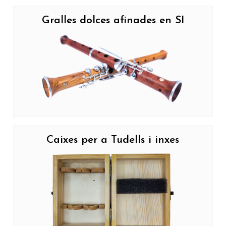
Gralles dolces afinades en SI
Caixes per a Tudells i inxes