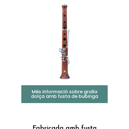
Més informació sobre gralla
dolça amb fusta de bubinga
Fabricada amb fusta